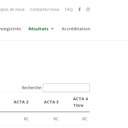
opos de nous
Contactez-nous
FAQ
nregistrés
Résultats
Accréditation
Recherche:
ACTA 4
ACTA 2
ACTA 3
MCTA 1
Titre
RC
RC
RC
RC