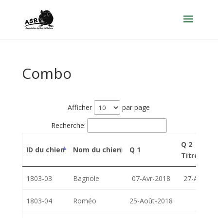
Combo
Afficher
par page
Recherche:
Q 2
ID du chien
Nom du chien
Q 1
Titre
1803-03
Bagnole
07-Avr-2018
27-Avr-20
1803-04
Roméo
25-Août-2018