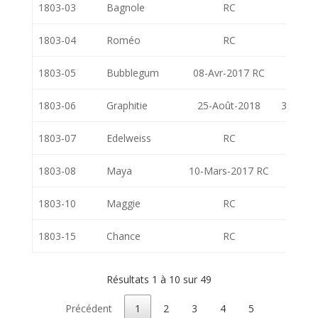
1803-03
Bagnole
RC
RC
1803-04
Roméo
RC
RC
1803-05
Bubblegum
08-Avr-2017 RC
1803-06
Graphitie
25-Août-2018
30-Mar
1803-07
Edelweiss
RC
RC
1803-08
Maya
10-Mars-2017 RC
1803-10
Maggie
RC
RC
1803-15
Chance
RC
RC
Résultats 1 à 10 sur 49
Précédent
1
2
3
4
5