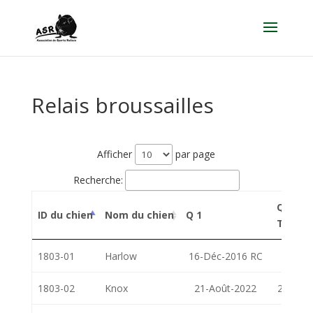
Relais broussailles
Afficher
par page
Recherche:
Q 2
ID du chien
Nom du chien
Q 1
Titre
1803-01
Harlow
16-Déc-2016 RC
1803-02
Knox
21-Août-2022
28-Mai