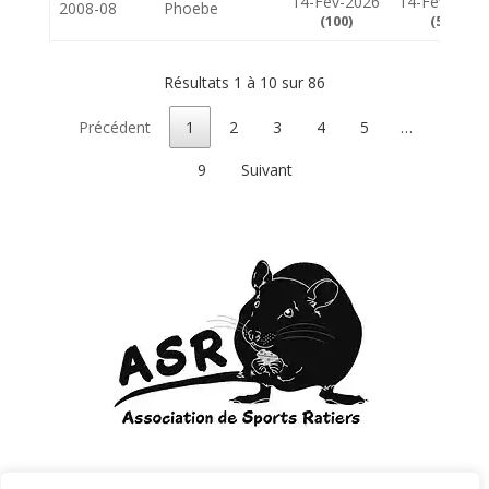
14-Fév-2026
14-Fév-2026
2008-08
Phoebe
(100)
(50)
Résultats 1 à 10 sur 86
Précédent
1
2
3
4
5
…
9
Suivant
Courriel:
sportsratiers@gmail.com